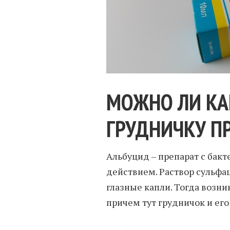
МОЖНО ЛИ КА
ГРУДНИЧКУ П
Альбуцид – препарат с ба
действием. Раствор сульфа
глазные капли. Тогда возн
причем тут грудничок и ег