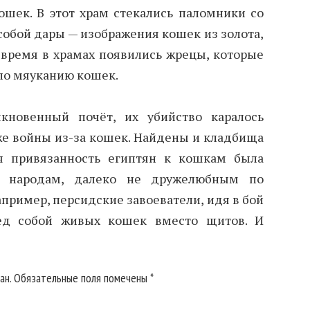
ошек. В этот храм стекались паломники со
 собой дары — изображения кошек из золота,
е время в храмах появились жрецы, которые
по мяуканию кошек.
кновенный почёт, их убийство каралось
же войны из-за кошек. Найдены и кладбища
я привязанность египтян к кошкам была
м народам, далеко не дружелюбным по
пример, персидские завоеватели, идя в бой
ред собой живых кошек вместо щитов. И
ан.
Обязательные поля помечены
*