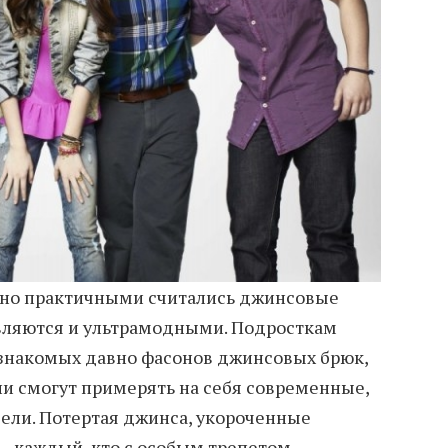
ьно практичными считались джинсовые
 являются и ультрамодными. Подросткам
 знакомых давно фасонов джинсовых брюк,
ни смогут примерять на себя современные,
ели. Потертая джинса, укороченные
— каждый, кто с особым трепетом