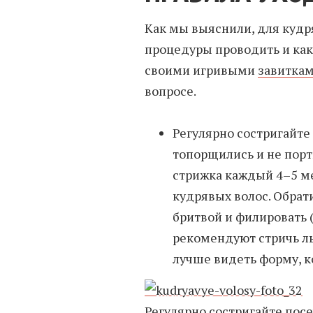
Как мы выяснили, для кудр
процедуры проводить и как
своими игривыми
завитка
вопросе.
Регулярно состригайте
топорщились и не пор
стрижка каждый 4–5 ме
кудрявых волос. Обрати
бритвой и филировать
рекомендуют стричь л
лучше видеть форму, ко
Регулярно состригайте пос