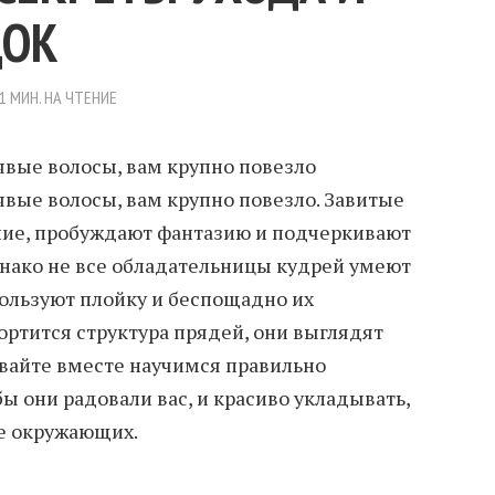
ДОК
1 МИН. НА ЧТЕНИЕ
явые волосы, вам крупно повезло
явые волосы, вам крупно повезло. Завитые
ие, пробуждают фантазию и подчеркивают
нако не все обладательницы кудрей умеют
пользуют плойку и беспощадно их
ртится структура прядей, они выглядят
вайте вместе научимся правильно
бы они радовали вас, и красиво укладывать,
е окружающих.