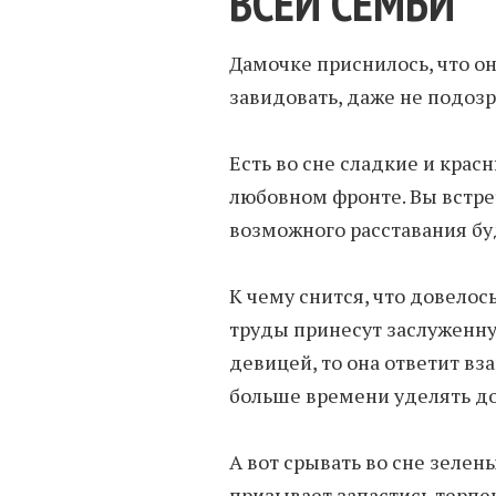
ВСЕЙ СЕМЬИ
Дамочке приснилось, что он
завидовать, даже не подозр
Есть во сне сладкие и крас
любовном фронте. Вы встрет
возможного расставания бу
К чему снится, что довелос
труды принесут заслуженну
девицей, то она ответит в
больше времени уделять д
А вот срывать во сне зелен
призывает запастись терпе