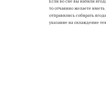
Если во сне вы набили ягода
то отчаянно желаете иметь 
отправились собирать ягоды,
указание на охлаждение те