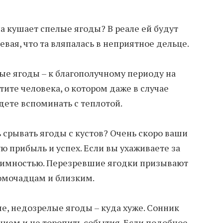
а кушает спелые ягоды? В реале ей будут
евая, что та вляпалась в неприятное дельце.
ные ягоды – к благополучному периоду на
ите человека, о котором даже в случае
дете вспоминать с теплотой.
ь срывать ягоды с кустов? Очень скоро ваши
ю прибыль и успех. Если вы ухаживаете за
заимностью. Перезревшие ягодки призывают
омочадцам и близким.
ые, недозрелые ягоды – куда хуже. Сонник
нием и не торопить события. Если подобное